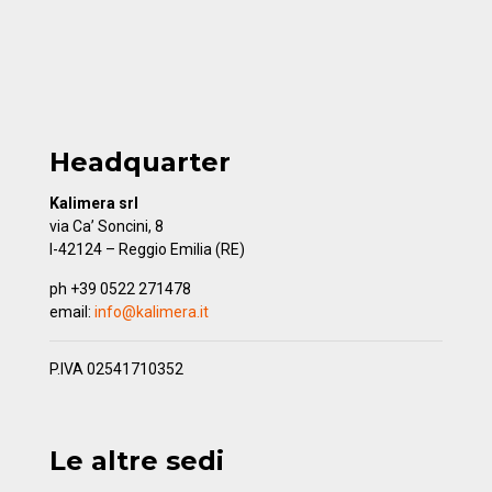
Headquarter
Kalimera srl
via Ca’ Soncini, 8
I-42124 – Reggio Emilia (RE)
ph +39 0522 271478
email:
info@kalimera.it
P.IVA 02541710352
Le altre sedi