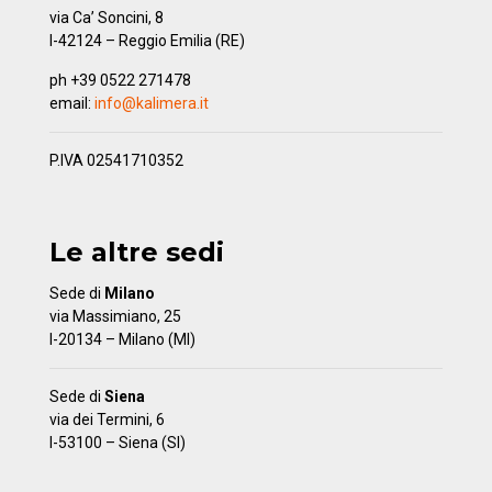
via Ca’ Soncini, 8
I-42124 – Reggio Emilia (RE)
ph +39 0522 271478
email:
info@kalimera.it
P.IVA 02541710352
Le altre sedi
Sede di
Milano
via Massimiano, 25
I-20134 – Milano (MI)
Sede di
Siena
via dei Termini, 6
I-53100 – Siena (SI)