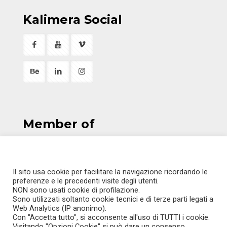
Kalimera Social
Member of
Il sito usa cookie per facilitare la navigazione ricordando le
preferenze e le precedenti visite degli utenti.
ITALIANO
NON sono usati cookie di profilazione.
Sono utilizzati soltanto cookie tecnici e di terze parti legati a
ENGLISH
Web Analytics (IP anonimo).
Con "Accetta tutto", si acconsente all'uso di TUTTI i cookie.
Visitando "Opzioni Cookie" si può dare un consenso