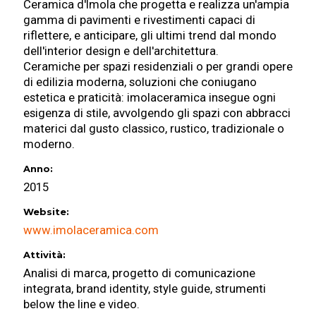
Ceramica d'Imola che progetta e realizza un'ampia
r
gamma di pavimenti e rivestimenti capaci di
riflettere, e anticipare, gli ultimi trend dal mondo
dell'interior design e dell'architettura.
Ceramiche per spazi residenziali o per grandi opere
a
di edilizia moderna, soluzioni che coniugano
estetica e praticità: imolaceramica insegue ogni
esigenza di stile, avvolgendo gli spazi con abbracci
m
materici dal gusto classico, rustico, tradizionale o
moderno.
i
Anno:
2015
Website:
c
www.imolaceramica.com
Attività:
a
Analisi di marca, progetto di comunicazione
integrata, brand identity, style guide, strumenti
below the line e video.