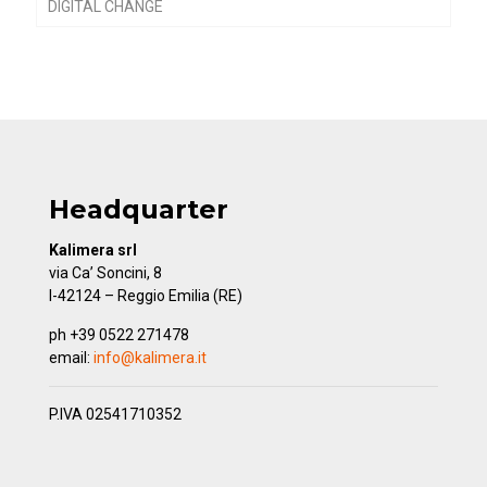
DIGITAL CHANGE
Headquarter
Kalimera srl
via Ca’ Soncini, 8
I-42124 – Reggio Emilia (RE)
ph +39 0522 271478
email:
info@kalimera.it
P.IVA 02541710352