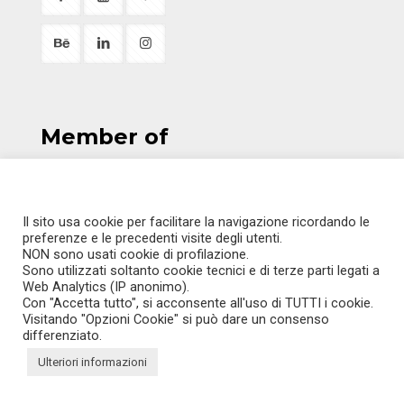
Member of
Il sito usa cookie per facilitare la navigazione ricordando le
preferenze e le precedenti visite degli utenti.
ITALIANO
NON sono usati cookie di profilazione.
Sono utilizzati soltanto cookie tecnici e di terze parti legati a
ENGLISH
Web Analytics (IP anonimo).
Con "Accetta tutto", si acconsente all'uso di TUTTI i cookie.
Visitando "Opzioni Cookie" si può dare un consenso
differenziato.
Ulteriori informazioni
© KALIMERA - All rights reserved