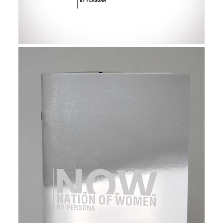
I
N
A
L
D
I