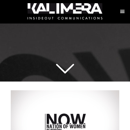
M
A
R
I
N
A
R