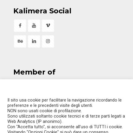
Kalimera Social
Member of
Il sito usa cookie per facilitare la navigazione ricordando le
preferenze e le precedenti visite degli utenti.
ITALIANO
NON sono usati cookie di profilazione.
Sono utilizzati soltanto cookie tecnici e di terze parti legati a
ENGLISH
Web Analytics (IP anonimo).
Con "Accetta tutto", si acconsente all'uso di TUTTI i cookie.
Visitando "Opzioni Cookie" si può dare un consenso