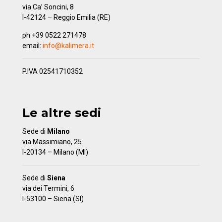
via Ca’ Soncini, 8
I-42124 – Reggio Emilia (RE)
ph +39 0522 271478
email:
info@kalimera.it
P.IVA 02541710352
Le altre sedi
Sede di
Milano
via Massimiano, 25
I-20134 – Milano (MI)
Sede di
Siena
via dei Termini, 6
I-53100 – Siena (SI)