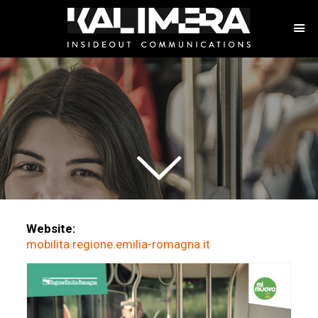
S
A
L
T
A
Website:
S
mobilita.regione.emilia-romagna.it
U