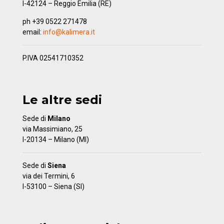
I-42124 – Reggio Emilia (RE)
ph +39 0522 271478
email:
info@kalimera.it
P.IVA 02541710352
Le altre sedi
Sede di
Milano
via Massimiano, 25
I-20134 – Milano (MI)
Sede di
Siena
via dei Termini, 6
I-53100 – Siena (SI)