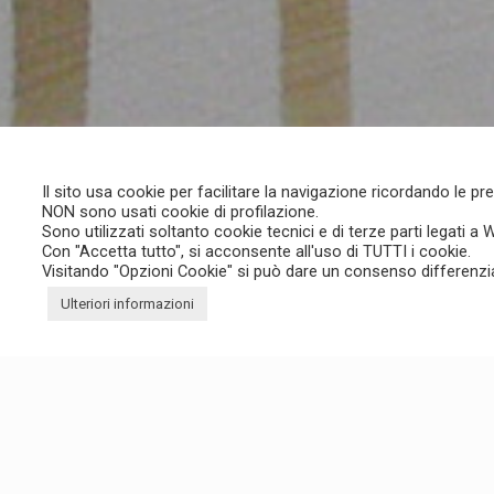
I-42124 – Reggio Emilia (RE)
I-20134 – 
ph +39 0522 271478
Sede di
Si
email:
info@kalimera.it
via dei Ter
I-53100 – S
P.IVA 02541710352
Il sito usa cookie per facilitare la navigazione ricordando le pre
NON sono usati cookie di profilazione.
Sono utilizzati soltanto cookie tecnici e di terze parti legati a
Con "Accetta tutto", si acconsente all'uso di TUTTI i cookie.
Visitando "Opzioni Cookie" si può dare un consenso differenzi
Ulteriori informazioni