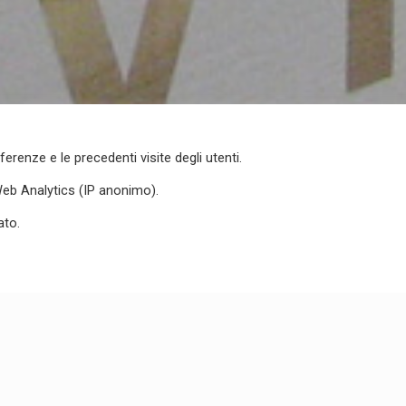
Milano (MI)
ena
mini, 6
iena (SI)
ferenze e le precedenti visite degli utenti.
 Web Analytics (IP anonimo).
ato.
© KALIMERA - All rights reserved