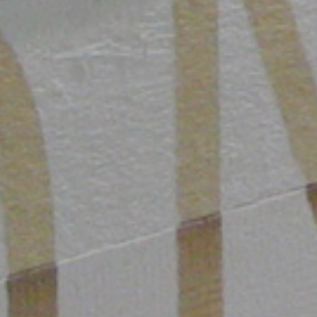
Headquarter
Le al
Kalimera srl
Sede di
Mi
via Ca’ Soncini, 8
via Massim