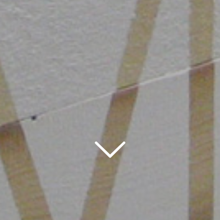
tre sedi
Kalimera Social
lano
iano, 25