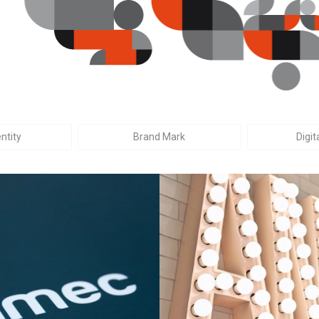
ntity
Brand Mark
Digi